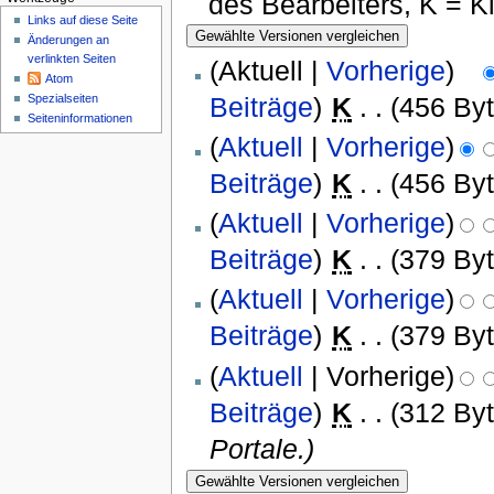
des Bearbeiters, K = 
Links auf diese Seite
Änderungen an
verlinkten Seiten
(Aktuell |
Vorherige
)
Atom
Beiträge
)
‎
K
. .
(456 By
Spezialseiten
Seiten­informationen
(
Aktuell
|
Vorherige
)
Beiträge
)
‎
K
. .
(456 By
(
Aktuell
|
Vorherige
)
Beiträge
)
‎
K
. .
(379 By
(
Aktuell
|
Vorherige
)
Beiträge
)
‎
K
. .
(379 By
(
Aktuell
| Vorherige)
Beiträge
)
‎
K
. .
(312 By
Portale.)