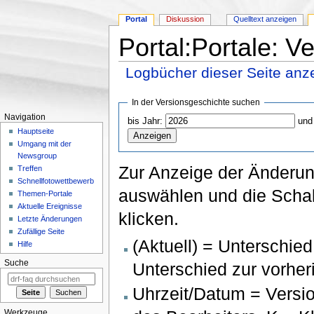
Portal
Diskussion
Quelltext anzeigen
Portal:Portale: V
Logbücher dieser Seite anz
Wechseln zu:
Navigation
,
Suche
In der Versionsgeschichte suchen
Navigation
bis Jahr:
und
Hauptseite
Umgang mit der
Newsgroup
Zur Anzeige der Änderun
Treffen
Schnellfotowettbewerb
auswählen und die Schal
Themen-Portale
Aktuelle Ereignisse
klicken.
Letzte Änderungen
Zufällige Seite
(Aktuell) = Unterschied
Hilfe
Suche
Unterschied zur vorher
Uhrzeit/Datum = Versi
Werkzeuge