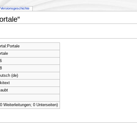
Versionsgeschichte
ortale“
rtal:Portale
rtale
6
8
utsch (de)
kitext
laubt
(0 Weiterleitungen; 0 Unterseiten)