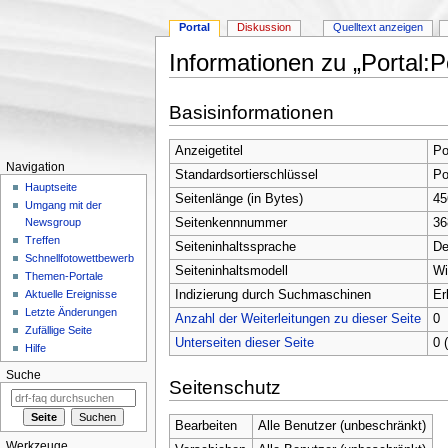
Portal
Diskussion
Quelltext anzeigen
Informationen zu „Portal:P
Wechseln zu:
Navigation
,
Suche
Basisinformationen
Anzeigetitel
Po
Navigation
Standardsortierschlüssel
Po
Hauptseite
Seitenlänge (in Bytes)
45
Umgang mit der
Seitenkennnummer
36
Newsgroup
Treffen
Seiteninhaltssprache
De
Schnellfotowettbewerb
Seiteninhaltsmodell
Wi
Themen-Portale
Indizierung durch Suchmaschinen
Er
Aktuelle Ereignisse
Letzte Änderungen
Anzahl der Weiterleitungen zu dieser Seite
0
Zufällige Seite
Unterseiten dieser Seite
0 
Hilfe
Suche
Seitenschutz
Bearbeiten
Alle Benutzer (unbeschränkt)
Werkzeuge