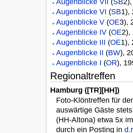
Augenblicke VII
(
SB
2)
Augenblicke VI
(
SB
1),
Augenblicke V
(
OE
3),
Augenblicke IV
(
OE
2),
Augenblicke III
(
OE
1),
Augenblicke II
(
BW
), 
Augenblicke I
(
OR
), 1
Regionaltreffen
Hamburg ([TR][HH])
Foto-Klöntreffen für 
auswärtige Gäste stets
(HH-Altona) etwa 5x im
durch ein Posting in
d.r