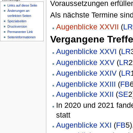
Voraussetzungen erfülle
Links auf diese Seite
Änderungen an
Als nächste Termine sind
verlinkten Seiten
Spezialseiten
Augenblicke XXVII
(
LR
Druckversion
Permanenter Link
Vergangene Treff
Seiten­informationen
Augenblicke XXVI
(
LR
Augenblicke XXV
(
LR
2
Augenblicke XXIV
(
LR
Augenblicke XXIII
(
FB
Augenblicke XXII
(
SE
2
In 2020 und 2021 fand
statt
Augenblicke XXI
(
FB
5)