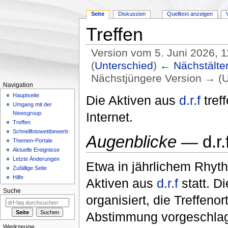
Seite
Diskussion
Quelltext anzeigen
Treffen
Version vom 5. Juni 2026, 
(
Unterschied
)
← Nächstälter
Nächstjüngere Version → (U
Navigation
Wechseln zu:
Navigation
,
Suche
Hauptseite
Die Aktiven aus
d.r.f
tref
Umgang mit der
Internet.
Newsgroup
Treffen
Schnellfotowettbewerb
Augenblicke
— d.r.
Themen-Portale
Aktuelle Ereignisse
Letzte Änderungen
Etwa in jährlichem Rhyth
Zufällige Seite
Hilfe
Aktiven aus
d.r.f
statt. D
Suche
organisiert, die Treffen
Abstimmung vorgeschla
Werkzeuge