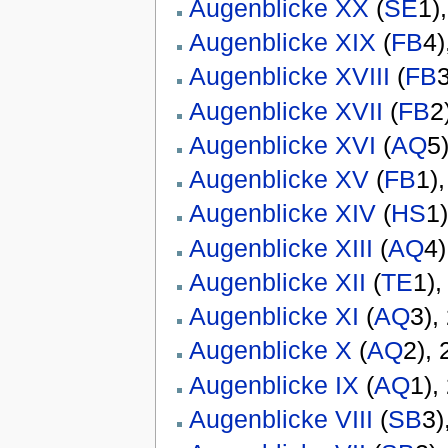
Augenblicke XX
(
SE
1)
Augenblicke XIX
(
FB
4)
Augenblicke XVIII
(
FB
Augenblicke XVII
(
FB
2
Augenblicke XVI
(
AQ
5
Augenblicke XV
(
FB
1)
Augenblicke XIV
(
HS
1
Augenblicke XIII
(
AQ
4)
Augenblicke XII
(
TE
1),
Augenblicke XI
(
AQ
3),
Augenblicke X
(
AQ
2),
Augenblicke IX
(
AQ
1),
Augenblicke VIII
(
SB
3)