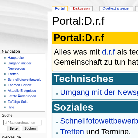
Portal
Diskussion
Quelltext anzeigen
Portal:D.r.f
Wechseln zu:
Navigation
,
Suche
Portal:D.r.f
Alles was mit
d.r.f
als te
Navigation
Hauptseite
Gemeinschaft zu tun hat
Umgang mit der
Newsgroup
Treffen
Technisches
Schnellfotowettbewerb
Themen-Portale
Umgang mit der News
Aktuelle Ereignisse
Letzte Änderungen
Zufällige Seite
Soziales
Hilfe
Suche
Schnellfotowettbewer
Treffen
und Termine,
Werkzeuge