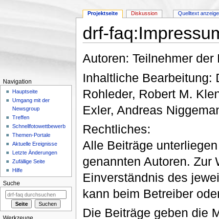
Projektseite
Diskussion
Quelltext anzeig
drf-faq:Impressu
Wechseln zu:
Navigation
,
Suche
Autoren: Teilnehmer der 
Inhaltliche Bearbeitung:
Navigation
Rohleder, Robert M. Klen
Hauptseite
Umgang mit der
Exler, Andreas Niggema
Newsgroup
Treffen
Rechtliches:
Schnellfotowettbewerb
Themen-Portale
Alle Beiträge unterliege
Aktuelle Ereignisse
Letzte Änderungen
genannten Autoren. Zur 
Zufällige Seite
Hilfe
Einverständnis des jewe
Suche
kann beim Betreiber oder
Die Beiträge geben die M
Werkzeuge