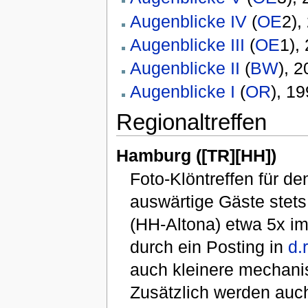
Augenblicke IV
(
OE
2),
Augenblicke III
(
OE
1),
Augenblicke II
(
BW
), 
Augenblicke I
(
OR
), 1
Regionaltreffen
Hamburg ([TR][HH])
Foto-Klöntreffen für 
auswärtige Gäste stets
(HH-Altona) etwa 5x im
durch ein Posting in
d.r
auch kleinere mechani
Zusätzlich werden auch 