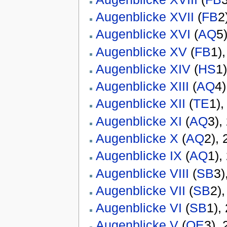
Augenblicke XVII
(
FB
2
Augenblicke XVI
(
AQ
5
Augenblicke XV
(
FB
1)
Augenblicke XIV
(
HS
1
Augenblicke XIII
(
AQ
4)
Augenblicke XII
(
TE
1),
Augenblicke XI
(
AQ
3),
Augenblicke X
(
AQ
2),
Augenblicke IX
(
AQ
1),
Augenblicke VIII
(
SB
3)
Augenblicke VII
(
SB
2)
Augenblicke VI
(
SB
1),
Augenblicke V
(
OE
3),