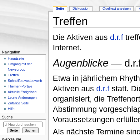
Seite
Diskussion
Quelltext anzeigen
Treffen
Wechseln zu:
Navigation
,
Suche
Die Aktiven aus
d.r.f
tref
Internet.
Navigation
Hauptseite
Augenblicke
— d.r.
Umgang mit der
Newsgroup
Treffen
Etwa in jährlichem Rhyth
Schnellfotowettbewerb
Aktiven aus
d.r.f
statt. D
Themen-Portale
Aktuelle Ereignisse
organisiert, die Treffen
Letzte Änderungen
Zufällige Seite
Abstimmung vorgeschla
Hilfe
Voraussetzungen erfülle
Suche
Als nächste Termine sind
Werkzeuge