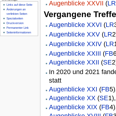
Augenblicke XXVII
(
LR
Links auf diese Seite
Änderungen an
Vergangene Treff
verlinkten Seiten
Spezialseiten
Augenblicke XXVI
(
LR
Druckversion
Permanenter Link
Augenblicke XXV
(
LR
2
Seiten­informationen
Augenblicke XXIV
(
LR
Augenblicke XXIII
(
FB
Augenblicke XXII
(
SE
2
In 2020 und 2021 fand
statt
Augenblicke XXI
(
FB
5)
Augenblicke XX
(
SE
1)
Augenblicke XIX
(
FB
4)
Augenblicke XVIII
(
FB