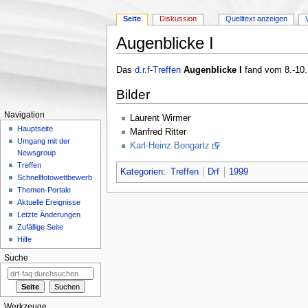
Seite
Diskussion
Quelltext anzeigen
Augenblicke I
Wechseln zu:
Navigation
,
Suche
Das
d.r.f
-
Treffen
Augenblicke I
fand vom 8.-10.
Bilder
Navigation
Laurent Wirmer
Hauptseite
Manfred Ritter
Umgang mit der
Karl-Heinz Bongartz
Newsgroup
Treffen
Kategorien
:
Treffen
Drf
1999
Schnellfotowettbewerb
Themen-Portale
Aktuelle Ereignisse
Letzte Änderungen
Zufällige Seite
Hilfe
Suche
Werkzeuge