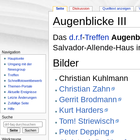
Seite
Diskussion
Quelltext anzeigen
Augenblicke III
Wechseln zu:
Navigation
,
Suche
Das
d.r.f
-
Treffen
Augenbl
Salvador-Allende-Haus 
Navigation
Hauptseite
Bilder
Umgang mit der
Newsgroup
Treffen
Christian Kuhlmann
Schnellfotowettbewerb
Christian Zahn
Themen-Portale
Aktuelle Ereignisse
Gerrit Brodmann
Letzte Änderungen
Zufällige Seite
Kurt Harders
Hilfe
Suche
Tom! Striewisch
Peter Depping
Werkzeuge