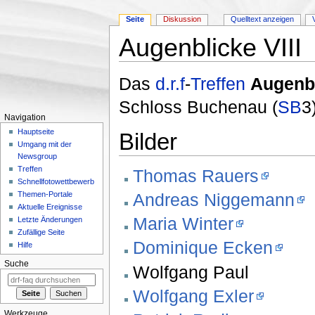
Seite
Diskussion
Quelltext anzeigen
Augenblicke VIII
Wechseln zu:
Navigation
,
Suche
Das
d.r.f
-
Treffen
Augenbl
Schloss Buchenau (
SB
3)
Navigation
Hauptseite
Bilder
Umgang mit der
Newsgroup
Treffen
Thomas Rauers
Schnellfotowettbewerb
Andreas Niggemann
Themen-Portale
Aktuelle Ereignisse
Maria Winter
Letzte Änderungen
Zufällige Seite
Dominique Ecken
Hilfe
Suche
Wolfgang Paul
Wolfgang Exler
Werkzeuge