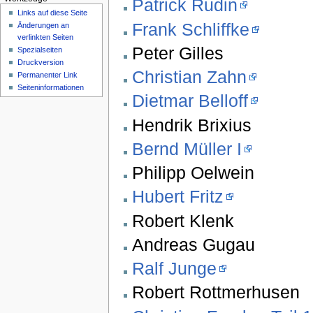
Patrick Rudin
Links auf diese Seite
Frank Schliffke
Änderungen an
verlinkten Seiten
Peter Gilles
Spezialseiten
Druckversion
Christian Zahn
Permanenter Link
Seiten­informationen
Dietmar Belloff
Hendrik Brixius
Bernd Müller I
Philipp Oelwein
Hubert Fritz
Robert Klenk
Andreas Gugau
Ralf Junge
Robert Rottmerhusen