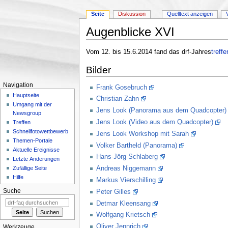
Seite
Diskussion
Quelltext anzeigen
Augenblicke XVI
Wechseln zu:
Navigation
,
Suche
Vom 12. bis 15.6.2014 fand das drf-Jahres
treffe
Bilder
Navigation
Frank Gosebruch
Hauptseite
Christian Zahn
Umgang mit der
Jens Look (Panorama aus dem Quadcopter)
Newsgroup
Jens Look (Video aus dem Quadcopter)
Treffen
Schnellfotowettbewerb
Jens Look Workshop mit Sarah
Themen-Portale
Volker Bartheld (Panorama)
Aktuelle Ereignisse
Hans-Jörg Schlaberg
Letzte Änderungen
Andreas Niggemann
Zufällige Seite
Hilfe
Markus Vierschilling
Suche
Peter Gilles
Detmar Kleensang
Wolfgang Krietsch
Oliver Jennrich
Werkzeuge