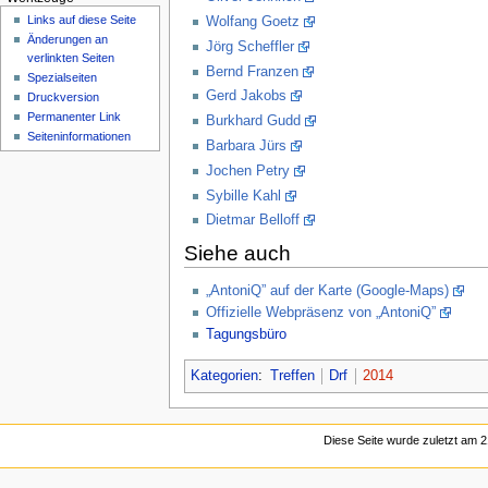
Links auf diese Seite
Wolfang Goetz
Änderungen an
Jörg Scheffler
verlinkten Seiten
Bernd Franzen
Spezialseiten
Gerd Jakobs
Druckversion
Permanenter Link
Burkhard Gudd
Seiten­informationen
Barbara Jürs
Jochen Petry
Sybille Kahl
Dietmar Belloff
Siehe auch
„AntoniQ” auf der Karte (Google-Maps)
Offizielle Webpräsenz von „AntoniQ”
Tagungsbüro
Kategorien
:
Treffen
Drf
2014
Diese Seite wurde zuletzt am 