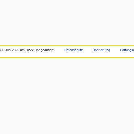
m 7. Juni 2025 um 20:22 Uhr geändert.
Datenschutz
Über drf-faq
Haftungs