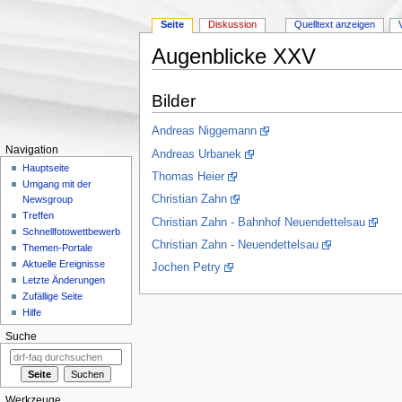
Seite
Diskussion
Quelltext anzeigen
Augenblicke XXV
Wechseln zu:
Navigation
,
Suche
Bilder
Andreas Niggemann
Navigation
Andreas Urbanek
Hauptseite
Thomas Heier
Umgang mit der
Christian Zahn
Newsgroup
Treffen
Christian Zahn - Bahnhof Neuendettelsau
Schnellfotowettbewerb
Christian Zahn - Neuendettelsau
Themen-Portale
Aktuelle Ereignisse
Jochen Petry
Letzte Änderungen
Zufällige Seite
Hilfe
Suche
Werkzeuge