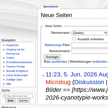
Spezialseite
Neue Seiten
Wechseln zu:
Navigation
,
Suche
Neue Seiten
Namensraum:
Auswahl umkehren
Navigation
Markierungs
-Filter:
Hauptseite
Umgang mit der
Benutzername:
Newsgroup
Treffen
Bots
ausblenden
| Weiterleitungen
einblenden
Schnellfotowettbewerb
Themen-Portale
Aktuelle Ereignisse
11:23, 5. Jun. 2026
‎
Aug
Letzte Änderungen
Zufällige Seite
Microbug
(
Diskussion
Hilfe
Bilder == [https://www
Suche
2026-cyanotypie-works
Werkzeuge