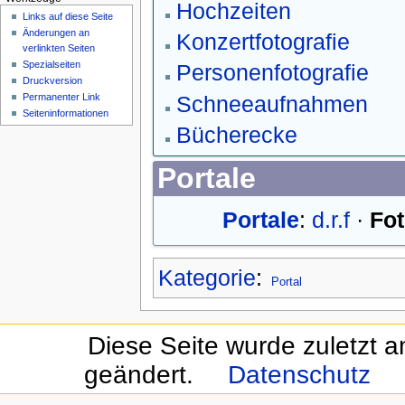
Hochzeiten
Links auf diese Seite
Änderungen an
Konzertfotografie
verlinkten Seiten
Spezialseiten
Personenfotografie
Druckversion
Schneeaufnahmen
Permanenter Link
Seiten­informationen
Bücherecke
Portale
Portale
:
d.r.f
·
Fot
Kategorie
:
Portal
Diese Seite wurde zuletzt 
geändert.
Datenschutz