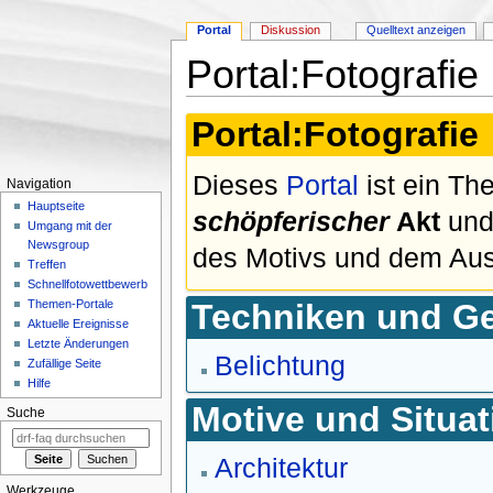
Portal
Diskussion
Quelltext anzeigen
Portal:Fotografie
Wechseln zu:
Navigation
,
Suche
Portal:Fotografie
Dieses
Portal
ist ein T
Navigation
Hauptseite
schöpferischer
Akt
und
Umgang mit der
Newsgroup
des Motivs und dem Aus
Treffen
Schnellfotowettbewerb
Techniken und Ge
Themen-Portale
Aktuelle Ereignisse
Letzte Änderungen
Belichtung
Zufällige Seite
Hilfe
Motive und Situa
Suche
Architektur
Werkzeuge