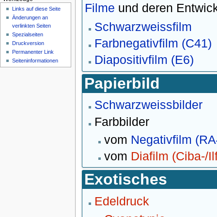
Filme
und deren Entwick
Links auf diese Seite
Änderungen an
Schwarzweissfilm
verlinkten Seiten
Spezialseiten
Farbnegativfilm (C41)
Druckversion
Permanenter Link
Diapositivfilm (E6)
Seiten­informationen
Papierbild
Schwarzweissbilder
Farbbilder
vom
Negativfilm (RA
vom
Diafilm (Ciba-/I
Exotisches
Edeldruck