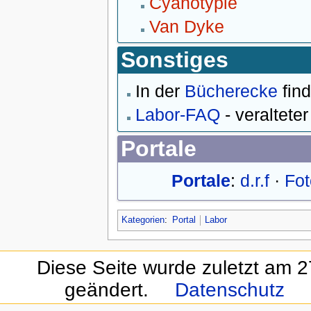
Cyanotypie
Van Dyke
Sonstiges
In der
Bücherecke
fin
Labor-FAQ
- veraltete
Portale
Portale
:
d.r.f
·
Fot
Kategorien
:
Portal
Labor
Diese Seite wurde zuletzt am 
geändert.
Datenschutz