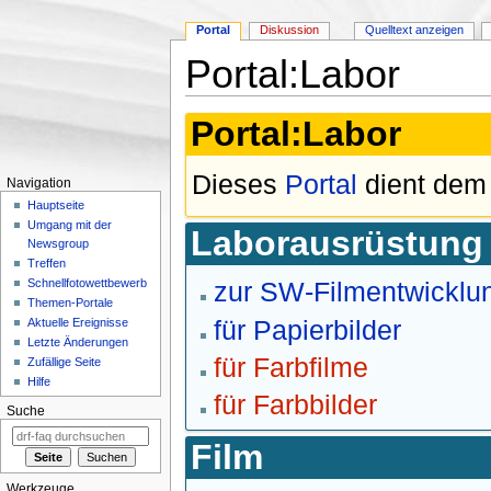
Portal
Diskussion
Quelltext anzeigen
Portal:Labor
Wechseln zu:
Navigation
,
Suche
Portal:Labor
Dieses
Portal
dient dem
Navigation
Hauptseite
Umgang mit der
Laborausrüstung
Newsgroup
Treffen
zur SW-Filmentwicklu
Schnellfotowettbewerb
Themen-Portale
für Papierbilder
Aktuelle Ereignisse
Letzte Änderungen
für Farbfilme
Zufällige Seite
Hilfe
für Farbbilder
Suche
Film
Werkzeuge