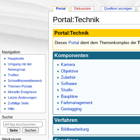
Portal
Diskussion
Quelltext anzeigen
Portal:Technik
Wechseln zu:
Navigation
,
Suche
Portal:Technik
Dieses
Portal
dient dem Themenkomplex der
T
Navigation
Komponenten
Hauptseite
Umgang mit der
Kamera
Newsgroup
Objektive
Treffen
Zubehör
Schnellfotowettbewerb
Software
Themen-Portale
Studio
Aktuelle Ereignisse
Baupläne
Letzte Änderungen
Farbmanagement
Zufällige Seite
Geotagging
Hilfe
Suche
Verfahren
Bildbearbeitung
Werkzeuge