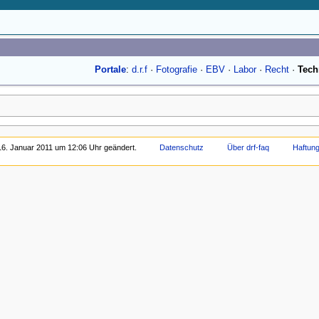
Portale
:
d.r.f
·
Fotografie
·
EBV
·
Labor
·
Recht
·
Tech
16. Januar 2011 um 12:06 Uhr geändert.
Datenschutz
Über drf-faq
Haftun