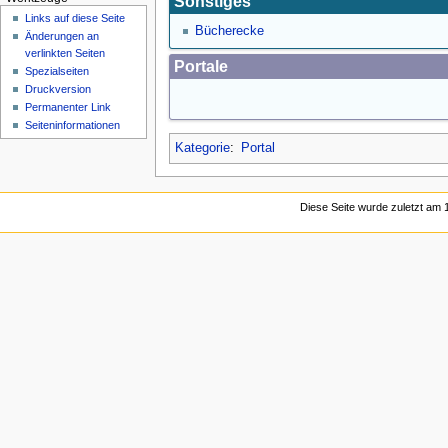
Sonstiges
Links auf diese Seite
Bücherecke
Änderungen an
verlinkten Seiten
Portale
Spezialseiten
Druckversion
Permanenter Link
Seiten­informationen
Kategorie
:
Portal
Diese Seite wurde zuletzt am 