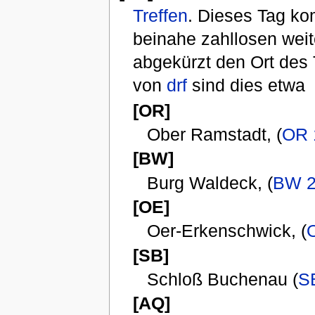
Treffen
. Dieses Tag kom
beinahe zahllosen wei
abgekürzt den Ort des 
von
drf
sind dies etwa
[OR]
Ober Ramstadt, (
OR 
[BW]
Burg Waldeck, (
BW 2
[OE]
Oer-Erkenschwick, (
[SB]
Schloß Buchenau (
S
[AQ]