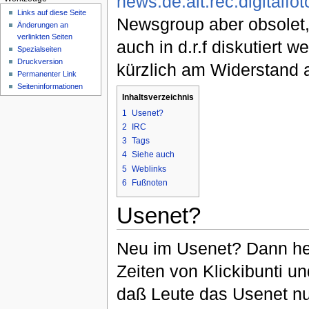
news:de.alt.rec.digitalfot
Links auf diese Seite
Newsgroup aber obsolet,
Änderungen an
verlinkten Seiten
auch in d.r.f diskutiert 
Spezialseiten
Druckversion
kürzlich am Widerstand a
Permanenter Link
Seiten­informationen
Inhaltsverzeichnis
1
Usenet?
2
IRC
3
Tags
4
Siehe auch
5
Weblinks
6
Fußnoten
Usenet?
Neu im Usenet? Dann her
Zeiten von Klickibunti 
daß Leute das Usenet nut