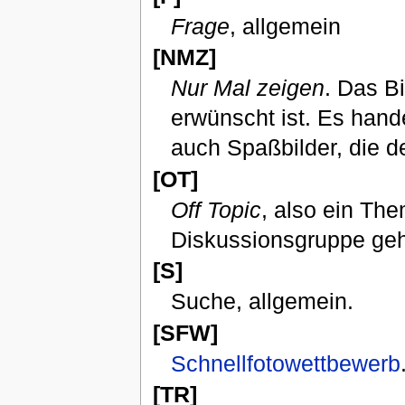
Frage
, allgemein
[NMZ]
Nur Mal zeigen
. Das Bi
erwünscht ist. Es hande
auch Spaßbilder, die d
[OT]
Off Topic
, also ein Th
Diskussionsgruppe gehö
[S]
Suche, allgemein.
[SFW]
Schnellfotowettbewerb
[TR]