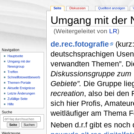
Seite
Diskussion
Quelltext anzeigen
Umgang mit der
(Weitergeleitet von
LR
)
Wechseln zu:
Navigation
,
Suche
de.rec.fotografie
(kurz:
Navigation
deutschsprachigen Usenet
Hauptseite
verwandten Themen”. Die
Umgang mit der
Newsgroup
Diskussionsgruppe zum 
Treffen
Schnellfotowettbewerb
Gebiete”.
Die Gruppe lieg
Themen-Portale
Aktuelle Ereignisse
recreation
, also bei den
Letzte Änderungen
Zufällige Seite
sich hier Profis, Amateu
Hilfe
weitläufiger am Thema Fo
Suche
Neben d.r.f gibt es noc
Werkzeuge